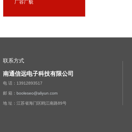
厂容厂貌
联系方式
南通信远电子科技有限公司
电 话：
13912893517
邮 箱：
booleseo@aliyun.com
地 址：江苏省海门区鸥江南路89号